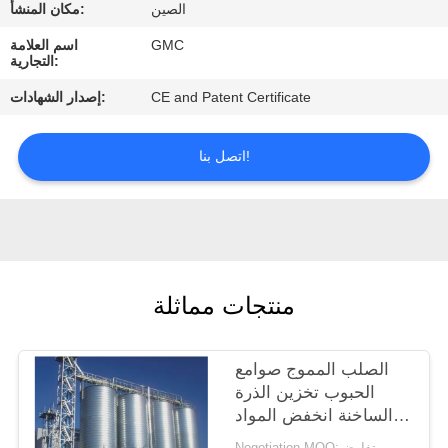
الصين
مكان المنشأ:
مراقبة
GMC
اسم العلامة
التجارية:
الجودة
CE and Patent Certificate
إصدار الشهادات:
اتصل
اتصل بنا!
بنا
اطلب
اقتباس
منتجات مماثلة
أخبار
الصلب المموج صوامع
الحبوب تخزين الذرة
الساخنة انخفض المواد
المجلفنة
Negotiation MOQ:تفاوض